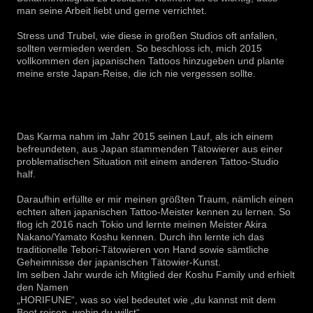
man seine Arbeit liebt und gerne verrichtet.
Stress und Trubel, wie diese in großen Studios oft anfallen,
sollten vermieden werden. So beschloss ich, mich 2015
vollkommen den japanischen Tattoos hinzugeben und plante
meine erste Japan-Reise, die ich nie vergessen sollte.
Das Karma nahm im Jahr 2015 seinen Lauf, als ich einem
befreundeten, aus Japan stammenden Tätowierer aus einer
problematischen Situation mit einem anderen Tattoo-Studio
half.
Daraufhin erfüllte er mir meinen größten Traum, nämlich einen
echten alten japanischen Tattoo-Meister kennen zu lernen. So
flog ich 2016 nach Tokio und lernte meinen Meister Akira
Nakano/Yamato Koshu kennen. Durch ihn lernte ich das
traditionelle Tebori-Tätowieren von Hand sowie sämtliche
Geheimnisse der japanischen Tätowier-Kunst.
Im selben Jahr wurde ich Mitglied der Koshu Family und erhielt
den Namen
„HORIFUNE“, was so viel bedeutet wie „du kannst mit dem
Boot reisen, wohin du willst“.